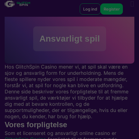
Log ind
Register
Home
Ansvarligt Spil
Ansvarligt spil
Hos GlitchSpin Casino mener vi, at spil skal være en
sjov og ansvarlig form for underholdning. Mens de
fleste spillere nyder vores spil i moderate mængder,
forstår vi, at spil for nogle kan blive en udfordring.
Denne side beskriver vores forpligtelse til at fremme
ansvarligt spil, de værktøjer vi tilbyder for at hjælpe
dig med at bevare kontrollen, og de
supportmuligheder, der er tilgængelige, hvis du eller
nogen, du kender, har brug for hjælp.
Vores forpligtelse
Som et licenseret og ansvarligt online casino er