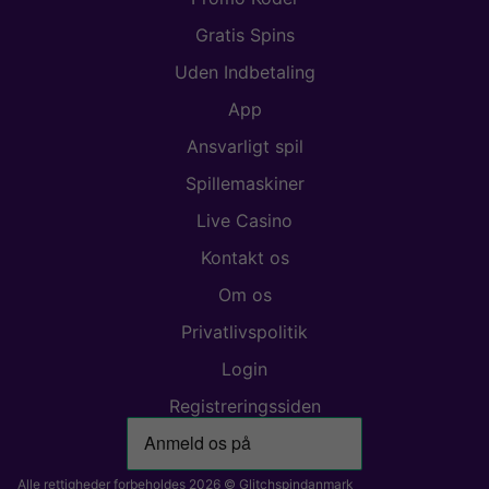
Gratis Spins
Uden Indbetaling
App
Ansvarligt spil
Spillemaskiner
Live Casino
Kontakt os
Om os
Privatlivspolitik
Login
Registreringssiden
Alle rettigheder forbeholdes 2026 © Glitchspindanmark